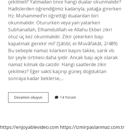
çekilmeli? Yatmadan önce hangi dualar okunmalıdır?
Hadislerden öğrendiğimiz kadarıyla, yatağa girerken
Hz. Muhammed’in öğrettiği dualardan biri
okunmalıdır. Otururken veya yan yatarken
Subhanallah, Elhamdulillah ve Allahu Ekber zikri
otuz üç kez okunmalıdır. Zikir çekerken başı
kapatmak gerekir mi? (Şâtıbî, el-Muvâfakât, 2/489)
Bu sebeple namaz kılarken başını takke, sarık vb.
bir şeyle örtmesi daha iyidir. Ancak başı açık olarak
namaz kılmak da caizdir. Hangi saatlerde zikir
çekilmez? Eğer vakti kaçırıp güneş doğduktan
sonraya kadar beklerse,…
Yatarken
Devamını okuyun
14 Yorum
Zikir
Dinlenir
Mi
https://enjoyablevideo.com
https://izmirpaslanmaz.com.tr