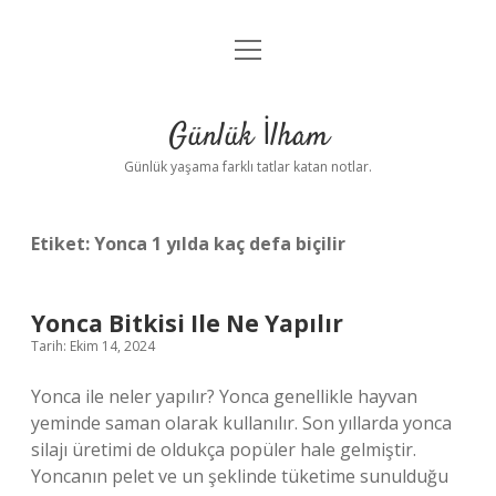
menüyü
Anasayfa
aç
Gizlilik Politikası
Günlük İlham
Yasal Uyarı
Günlük yaşama farklı tatlar katan notlar.
Hakkımızda
Etiket:
Yonca 1 yılda kaç defa biçilir
Yonca Bitkisi Ile Ne Yapılır
Tarih: Ekim 14, 2024
Yonca ile neler yapılır? Yonca genellikle hayvan
yeminde saman olarak kullanılır. Son yıllarda yonca
silajı üretimi de oldukça popüler hale gelmiştir.
Yoncanın pelet ve un şeklinde tüketime sunulduğu