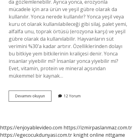
da gözlemlenebilir. Ayrıca yonca, erozyonla
mücadele için ara ürün ve yeşil gübre olarak da
kullanılır. Yonca nerede kullanılır? Yonca yeşil veya
kuru ot olarak kullanılabileceği gibi silaj, palet yemi,
alfalfa unu, toprak örtüsü (erozyona karşı) ve yeşil
gübre olarak da kullanılabilir. Hayvanların süt
verimini %30’a kadar artırır. Özelliklerinden dolayı
bu bitkiye yem bitkilerinin kraliçesi denir. Yonca
insanlar yiyebilir mi? İnsanlar yonca yiyebilir mi?
Evet, vitamin, protein ve mineral açısından
mükemmel bir kaynak…
Yonca
Devamını okuyun
12 Yorum
Bitkisi
Ile
Ne
Yapılır
https://enjoyablevideo.com
https://izmirpaslanmaz.com.tr
https://egecocukdunyasi.com.tr
knight online
nttgame