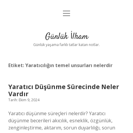
menüyü
Anasayfa
aç
Gizlilik Politikası
Günlük İlham
Yasal Uyarı
Günlük yaşama farklı tatlar katan notlar.
Hakkımızda
Etiket:
Yaratıcılığın temel unsurları nelerdir
Yaratıcı Düşünme Sürecinde Neler
Vardır
Tarih: Ekim 9, 2024
Yaratıcı düşünme süreçleri nelerdir? Yaratıcı
düşünme becerileri akıcılık, esneklik, özgünlük,
zenginleştirme, aktarım, sorun duyarlılığı, sorun