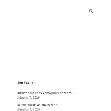
Sidebar
Son Yazılar
piabella
Kurutma makinesi çamaşırları bozar mı ?
Ağustos 7, 2026
Kelime sözlük anlamı nedir ?
Ağustos 7, 2026