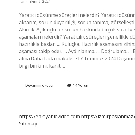
Tarih: Ekim 9, 2024
Yaratıcı düşünme süreçleri nelerdir? Yaratıcı düşünm
aktarım, sorun duyarlılığı, sorun tanıma, görselleş
Akıcılık: Açık uçlu bir sorun hakkında birçok sözel v
aşamaları nelerdir? Yaratıcılık süreçleri genellikle d
hazırlıkla başlar. … Kuluçka. Hazırlık aşamasını zi
aşaması takip eder. … Aydınlanma. … Doğrulama. … 
alma.Daha fazla makale…•17 Temmuz 2024 Düşünme sü
bilgi birikimi, kanıt,…
Yaratıcı
Devamını okuyun
14 Yorum
Düşünme
Sürecinde
Neler
Vardır
https://enjoyablevideo.com
https://izmirpaslanmaz.
Sitemap