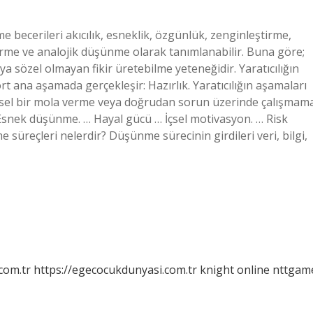
e becerileri akıcılık, esneklik, özgünlük, zenginleştirme,
tirme ve analojik düşünme olarak tanımlanabilir. Buna göre;
eya sözel olmayan fikir üretebilme yeteneğidir. Yaratıcılığın
ört ana aşamada gerçekleşir: Hazırlık. Yaratıcılığın aşamaları
hinsel bir mola verme veya doğrudan sorun üzerinde çalışmam
Esnek düşünme. … Hayal gücü … İçsel motivasyon. … Risk
reçleri nelerdir? Düşünme sürecinin girdileri veri, bilgi,
com.tr
https://egecocukdunyasi.com.tr
knight online
nttgam