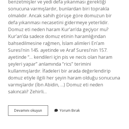
benzetmişler ve yedi defa yıkanması gerektiği
sonucuna varmışlardır, bunlardan biri toprakla
olmalıdır. Ancak sahih görüşe göre domuzun bir
defa yıkanması necasetini gidermeye yeterlidir.
Domuz eti neden haram Kur’an’da geçiyor mu?
Kur’an’da sadece domuz etinin haramlığından
bahsedilmesine rağmen, İslam alimleri En’am
Suresi’nin 145. ayetinde ve Araf Suresi’nin 157.
ayetinde “… kendileri için pis ve necis olan haram
şeyleri yapar” anlamında “rics” terimini
kullanmışlardır. İfadeleri bir arada değerlendirip
domuz etiyle ilgili her şeyin haram olduğu sonucuna
varmışlardır (İbn Abidin, …) Domuz eti neden
sakıncalı? Zehirli…
Müslümanlar
Devamını okuyun
Yorum Bırak
Neden
Domuz
Eti