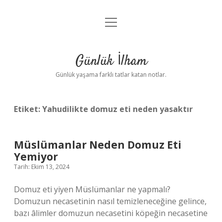
menüyü
Anasayfa
aç
Gizlilik Politikası
Günlük İlham
Yasal Uyarı
Günlük yaşama farklı tatlar katan notlar.
Hakkımızda
Etiket:
Yahudilikte domuz eti neden yasaktır
Müslümanlar Neden Domuz Eti
Yemiyor
Tarih: Ekim 13, 2024
Domuz eti yiyen Müslümanlar ne yapmalı?
Domuzun necasetinin nasıl temizleneceğine gelince,
bazı âlimler domuzun necasetini köpeğin necasetine