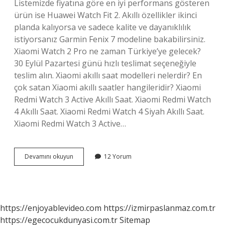
Listemizde fiyatına göre en iyi performans gösteren
ürün ise Huawei Watch Fit 2. Akıllı özellikler ikinci
planda kalıyorsa ve sadece kalite ve dayanıklılık
istiyorsanız Garmin Fenix ​​​​​​7 modeline bakabilirsiniz.
Xiaomi Watch 2 Pro ne zaman Türkiye’ye gelecek?
30 Eylül Pazartesi günü hızlı teslimat seçeneğiyle
teslim alın. Xiaomi akıllı saat modelleri nelerdir? En
çok satan Xiaomi akıllı saatler hangileridir? Xiaomi
Redmi Watch 3 Active Akıllı Saat. Xiaomi Redmi Watch
4 Akıllı Saat. Xiaomi Redmi Watch 4 Siyah Akıllı Saat.
Xiaomi Redmi Watch 3 Active…
Xiaomi
Devamını okuyun
12 Yorum
Akıllı
Saat
Son
Model
Hangisi
https://enjoyablevideo.com
https://izmirpaslanmaz.com.tr
https://egecocukdunyasi.com.tr
Sitemap