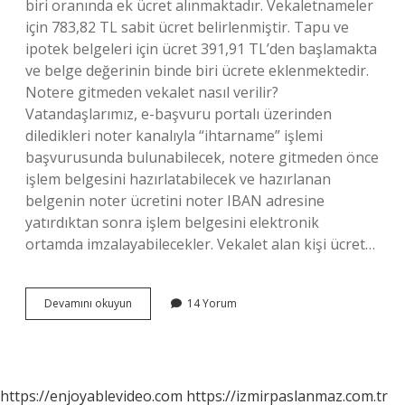
biri oranında ek ücret alınmaktadır. Vekaletnameler
için 783,82 TL sabit ücret belirlenmiştir. Tapu ve
ipotek belgeleri için ücret 391,91 TL’den başlamakta
ve belge değerinin binde biri ücrete eklenmektedir.
Notere gitmeden vekalet nasıl verilir?
Vatandaşlarımız, e-başvuru portalı üzerinden
diledikleri noter kanalıyla “ihtarname” işlemi
başvurusunda bulunabilecek, notere gitmeden önce
işlem belgesini hazırlatabilecek ve hazırlanan
belgenin noter ücretini noter IBAN adresine
yatırdıktan sonra işlem belgesini elektronik
ortamda imzalayabilecekler. Vekalet alan kişi ücret…
Birine
Devamını okuyun
14 Yorum
Vekalet
Vermek
Kaç
Para
https://enjoyablevideo.com
https://izmirpaslanmaz.com.tr