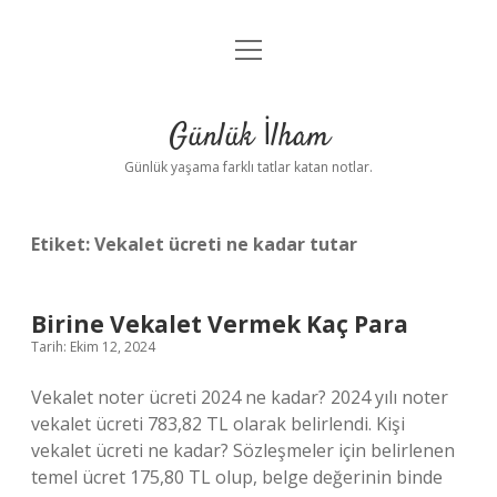
menüyü
Anasayfa
aç
Gizlilik Politikası
Günlük İlham
Yasal Uyarı
Günlük yaşama farklı tatlar katan notlar.
Hakkımızda
Etiket:
Vekalet ücreti ne kadar tutar
Birine Vekalet Vermek Kaç Para
Tarih: Ekim 12, 2024
Vekalet noter ücreti 2024 ne kadar? 2024 yılı noter
vekalet ücreti 783,82 TL olarak belirlendi. Kişi
vekalet ücreti ne kadar? Sözleşmeler için belirlenen
temel ücret 175,80 TL olup, belge değerinin binde