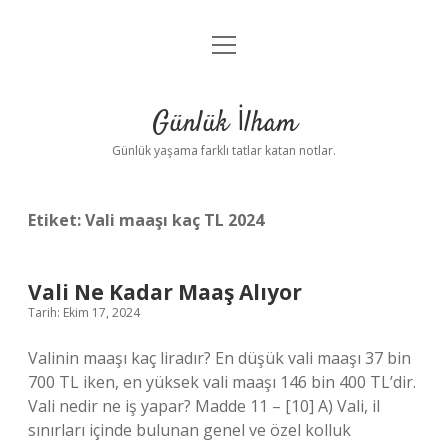
menüyü
Anasayfa
aç
Gizlilik Politikası
Günlük İlham
Yasal Uyarı
Günlük yaşama farklı tatlar katan notlar.
Hakkımızda
Etiket:
Vali maaşı kaç TL 2024
Vali Ne Kadar Maaş Alıyor
Tarih: Ekim 17, 2024
Valinin maaşı kaç liradır? En düşük vali maaşı 37 bin
700 TL iken, en yüksek vali maaşı 146 bin 400 TL’dir.
Vali nedir ne iş yapar? Madde 11 – [10] A) Vali, il
sınırları içinde bulunan genel ve özel kolluk