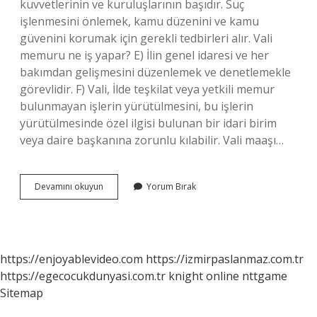
kuvvetlerinin ve kuruluşlarının başıdır. Suç
işlenmesini önlemek, kamu düzenini ve kamu
güvenini korumak için gerekli tedbirleri alır. Vali
memuru ne iş yapar? E) İlin genel idaresi ve her
bakımdan gelişmesini düzenlemek ve denetlemekle
görevlidir. F) Vali, İlde teşkilat veya yetkili memur
bulunmayan işlerin yürütülmesini, bu işlerin
yürütülmesinde özel ilgisi bulunan bir idari birim
veya daire başkanına zorunlu kılabilir. Vali maaşı…
Vali
Devamını okuyun
Yorum Bırak
Ne
Kadar
Maaş
Alıyor
https://enjoyablevideo.com
https://izmirpaslanmaz.com.tr
https://egecocukdunyasi.com.tr
knight online
nttgame
Sitemap