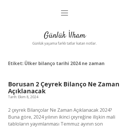
menüyü
Anasayfa
aç
Gizlilik Politikası
Günlük İlham
Yasal Uyarı
Günlük yaşama farklı tatlar katan notlar.
Hakkımızda
Etiket:
Ülker bilanço tarihi 2024 ne zaman
Borusan 2 Çeyrek Bilanço Ne Zaman
Açıklanacak
Tarih: Ekim 8, 2024
2 çeyrek Bilançolar Ne Zaman Açıklanacak 2024?
Buna göre, 2024 yılının ikinci çeyreğine ilişkin mali
tabloların yayımlanması Temmuz ayının son