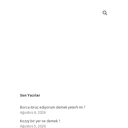
Sidebar
Son Yazılar
piabella
Borca itiraz ediyorum demek yeterli mi ?
Ağustos 6, 2026
Kozzy bir yer ne demek ?
Ağustos 5, 2026