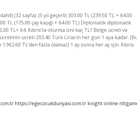
hil) (32 sayfa). (5 yıl geçerli) 303.00 TL (239.50 TL + 64.00
39.00 TL (175.00 çay kaşığı + 64.00 TL) Diplomatik diplomatik
115.00 TL+ 64. Kıbrıs’ta oturma izni kaç TL? Belge ücreti ve
n ücretinin ücreti 203.40 Türk Liras’ın her gün 1 aya kadar. (B
 1.962.60 TL’den fazla olamaz) 1 ay sonra her ay için. Kıbrıs
com.tr
https://egecocukdunyasi.com.tr
knight online
nttgam