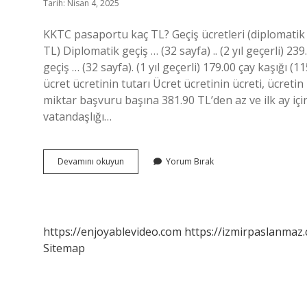
Tarih: Nisan 4, 2025
KKTC pasaportu kaç TL? Geçiş ücretleri (diplomatik da
TL) Diplomatik geçiş … (32 sayfa) .. (2 yıl geçerli) 2
geçiş … (32 sayfa). (1 yıl geçerli) 179.00 çay kaşığı (
ücret ücretinin tutarı Ücret ücretinin ücreti, ücreti
miktar başvuru başına 381.90 TL’den az ve ilk ay için
vatandaşlığı…
Kktc
Devamını okuyun
Yorum Bırak
Vatandaşlık
Kaç
Tl
https://enjoyablevideo.com
https://izmirpaslanmaz.
Sitemap