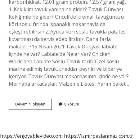
karbonhidrat, 12,01 gram protein, 12,57 gram yağ,
1. Kekiklim tavuk yanına ne gider? Tavuk Dünyası
Kekiğimle ne gider? Öncelikle kremalı tavuğunuzu
köri soslu fırında ıspanaklı makarnayla da
eşleştirebilirsiniz. Ayrıca köri soslu tavukla patates
kızartması da servis edebilirsiniz. Daha fazla
makale… •15 Nisan 2021 Tavuk Dünyası labiate
içinde ne var? Labiate’de Neler Var? Chicken
World’den Labiate Soslu Tavuk tarifi; Özel soslu
marine edilmiş tavuk, cheddar peyniri ve biberiye
içeriyor. Tavuk Dünyası makarnasının içinde ne var?
Merhaba arkadaşlar; Malzeme Listesi; Yarım paket…
Tavuk
Devamını okuyun
8 Yorum
Dünyası
Kekiklim
Içinde
Ne
Var
https://enjoyablevideo.com
https://izmirpaslanmaz.com.tr