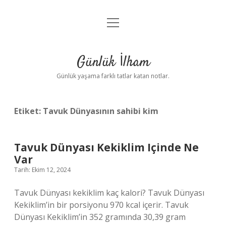
menüyü
Anasayfa
aç
Gizlilik Politikası
Günlük İlham
Yasal Uyarı
Günlük yaşama farklı tatlar katan notlar.
Hakkımızda
Etiket:
Tavuk Dünyasının sahibi kim
Tavuk Dünyası Kekiklim Içinde Ne
Var
Tarih: Ekim 12, 2024
Tavuk Dünyası kekiklim kaç kalori? Tavuk Dünyası
Kekiklim’in bir porsiyonu 970 kcal içerir. Tavuk
Dünyası Kekiklim’in 352 gramında 30,39 gram