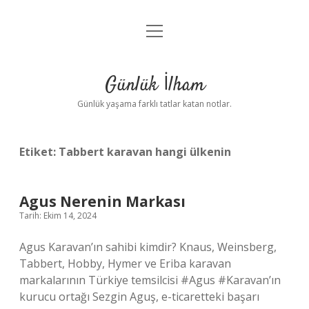
menüyü
Anasayfa
aç
Gizlilik Politikası
Günlük İlham
Yasal Uyarı
Günlük yaşama farklı tatlar katan notlar.
Hakkımızda
Etiket:
Tabbert karavan hangi ülkenin
Agus Nerenin Markası
Tarih: Ekim 14, 2024
Agus Karavan’ın sahibi kimdir? Knaus, Weinsberg,
Tabbert, Hobby, Hymer ve Eriba karavan
markalarının Türkiye temsilcisi #Agus #Karavan’ın
kurucu ortağı Sezgin Aguş, e-ticaretteki başarı