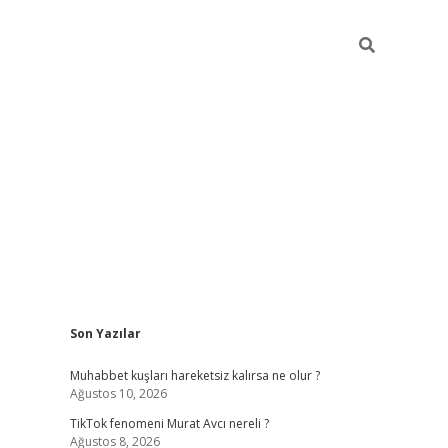
Sidebar
Son Yazılar
piabella
Muhabbet kuşları hareketsiz kalırsa ne olur ?
Ağustos 10, 2026
TikTok fenomeni Murat Avcı nereli ?
Ağustos 8, 2026