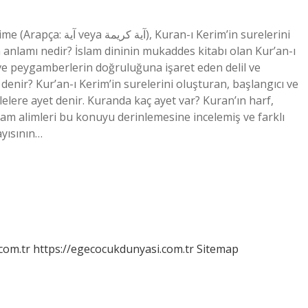
-ı Kerim’in surelerini
n anlamı nedir? İslam dininin mukaddes kitabı olan Kur’an-ı
na ve peygamberlerin doğruluğuna işaret eden delil ve
denir? Kur’an-ı Kerim’in surelerini oluşturan, başlangıcı ve
elere ayet denir. Kuranda kaç ayet var? Kuran’ın harf,
slam alimleri bu konuyu derinlemesine incelemiş ve farklı
ayısının…
com.tr
https://egecocukdunyasi.com.tr
Sitemap