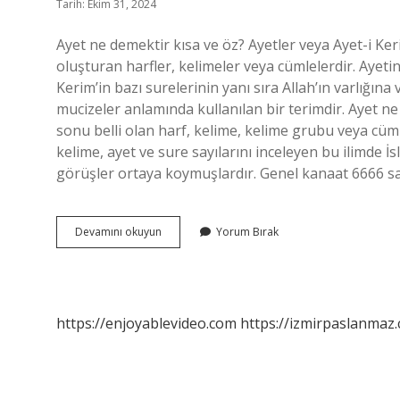
Tarih: Ekim 31, 2024
Ayet ne demektir kısa ve öz? Ayetler veya Ayet-i Kerime (Arapça: آية veya آية كريمة), Kuran
oluşturan harfler, kelimeler veya cümlelerdir. Ayeti
Kerim’in bazı surelerinin yanı sıra Allah’ın varlığı
mucizeler anlamında kullanılan bir terimdir. Ayet ne 
sonu belli olan harf, kelime, kelime grubu veya cüml
kelime, ayet ve sure sayılarını inceleyen bu ilimde İ
görüşler ortaya koymuşlardır. Genel kanaat 6666 s
Ayet
Devamını okuyun
Yorum Bırak
Ne
Demek
Diyanet
https://enjoyablevideo.com
https://izmirpaslanmaz.