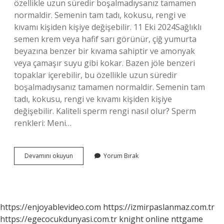
özellikle uzun süredir boşalmadıysanız tamamen
normaldir. Semenin tam tadı, kokusu, rengi ve
kıvamı kişiden kişiye değişebilir. 11 Eki 2024Sağlıklı
semen krem ​​veya hafif sarı görünür, çiğ yumurta
beyazına benzer bir kıvama sahiptir ve amonyak
veya çamaşır suyu gibi kokar. Bazen jöle benzeri
topaklar içerebilir, bu özellikle uzun süredir
boşalmadıysanız tamamen normaldir. Semenin tam
tadı, kokusu, rengi ve kıvamı kişiden kişiye
değişebilir. Kaliteli sperm rengi nasıl olur? Sperm
renkleri: Meni…
Sperm
Devamını okuyun
Yorum Bırak
Nasıl
Güzel
Kokar
https://enjoyablevideo.com
https://izmirpaslanmaz.com.tr
https://egecocukdunyasi.com.tr
knight online
nttgame