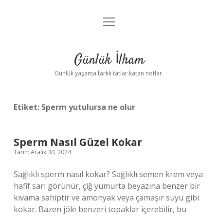
menüyü
Anasayfa
aç
Gizlilik Politikası
Günlük İlham
Yasal Uyarı
Günlük yaşama farklı tatlar katan notlar.
Hakkımızda
Etiket:
Sperm yutulursa ne olur
Sperm Nasıl Güzel Kokar
Tarih: Aralık 30, 2024
Sağlıklı sperm nasıl kokar? Sağlıklı semen krem ​​veya
hafif sarı görünür, çiğ yumurta beyazına benzer bir
kıvama sahiptir ve amonyak veya çamaşır suyu gibi
kokar. Bazen jöle benzeri topaklar içerebilir, bu