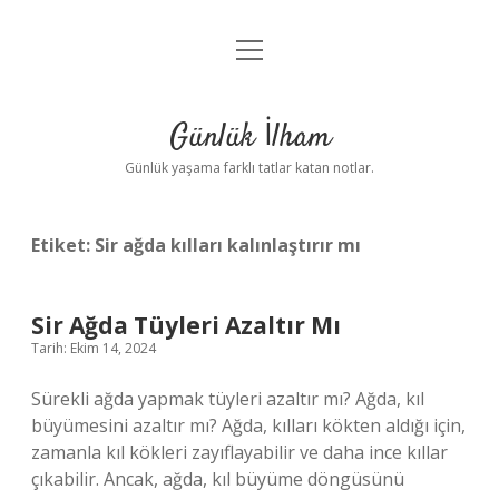
menüyü
Anasayfa
aç
Gizlilik Politikası
Günlük İlham
Yasal Uyarı
Günlük yaşama farklı tatlar katan notlar.
Hakkımızda
Etiket:
Sir ağda kılları kalınlaştırır mı
Sir Ağda Tüyleri Azaltır Mı
Tarih: Ekim 14, 2024
Sürekli ağda yapmak tüyleri azaltır mı? Ağda, kıl
büyümesini azaltır mı? Ağda, kılları kökten aldığı için,
zamanla kıl kökleri zayıflayabilir ve daha ince kıllar
çıkabilir. Ancak, ağda, kıl büyüme döngüsünü