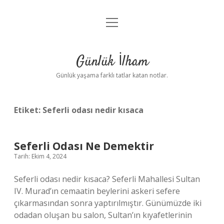
menüyü
Anasayfa
aç
Gizlilik Politikası
Günlük İlham
Yasal Uyarı
Günlük yaşama farklı tatlar katan notlar.
Hakkımızda
Etiket:
Seferli odası nedir kısaca
Seferli Odası Ne Demektir
Tarih: Ekim 4, 2024
Seferli odası nedir kısaca? Seferli Mahallesi Sultan
IV. Murad’ın cemaatin beylerini askeri sefere
çıkarmasından sonra yaptırılmıştır. Günümüzde iki
odadan oluşan bu salon, Sultan’ın kıyafetlerinin