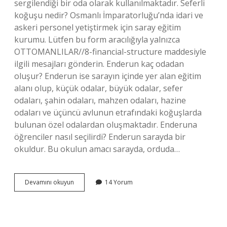
sergilendiği bir oda olarak kullanılmaktadır. Seferli
koğuşu nedir? Osmanlı İmparatorluğu’nda idari ve
askeri personel yetiştirmek için saray eğitim
kurumu. Lütfen bu form aracılığıyla yalnızca
OTTOMANLILAR//8-financial-structure maddesiyle
ilgili mesajları gönderin. Enderun kaç odadan
oluşur? Enderun ise sarayın içinde yer alan eğitim
alanı olup, küçük odalar, büyük odalar, sefer
odaları, şahin odaları, mahzen odaları, hazine
odaları ve üçüncü avlunun etrafındaki koğuşlarda
bulunan özel odalardan oluşmaktadır. Enderuna
öğrenciler nasıl seçilirdi? Enderun sarayda bir
okuldur. Bu okulun amacı sarayda, orduda…
Seferli
Devamını okuyun
14 Yorum
Odası
Ne
Demektir