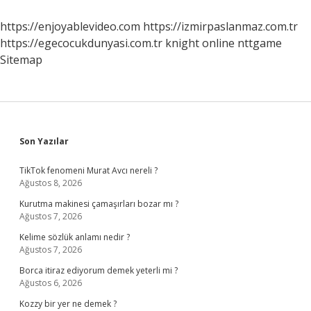
Vardır
https://enjoyablevideo.com
https://izmirpaslanmaz.com.tr
https://egecocukdunyasi.com.tr
knight online
nttgame
Sitemap
Sidebar
Son Yazılar
TikTok fenomeni Murat Avcı nereli ?
Ağustos 8, 2026
Kurutma makinesi çamaşırları bozar mı ?
Ağustos 7, 2026
Kelime sözlük anlamı nedir ?
Ağustos 7, 2026
Borca itiraz ediyorum demek yeterli mi ?
Ağustos 6, 2026
Kozzy bir yer ne demek ?