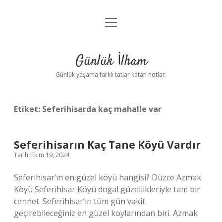
menüyü
Anasayfa
aç
Gizlilik Politikası
Günlük İlham
Yasal Uyarı
Günlük yaşama farklı tatlar katan notlar.
Hakkımızda
Etiket:
Seferihisarda kaç mahalle var
Seferihisarın Kaç Tane Köyü Vardır
Tarih: Ekim 19, 2024
Seferihisar’ın en güzel köyü hangisi? Düzce Azmak
Köyü Seferihisar Köyü doğal güzellikleriyle tam bir
cennet. Seferihisar’ın tüm gün vakit
geçirebileceğiniz en güzel koylarından biri. Azmak