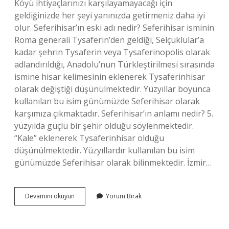
Köyü ihtiyaçlarınızı karşılayamayacağı için
geldiğinizde her şeyi yanınızda getirmeniz daha iyi
olur. Seferihisar’ın eski adı nedir? Seferihisar isminin
Roma generali Tysaferin’den geldiği, Selçuklular’a
kadar şehrin Tysaferin veya Tysaferinopolis olarak
adlandırıldığı, Anadolu’nun Türkleştirilmesi sırasında
ismine hisar kelimesinin eklenerek Tysaferinhisar
olarak değiştiği düşünülmektedir. Yüzyıllar boyunca
kullanılan bu isim günümüzde Seferihisar olarak
karşımıza çıkmaktadır. Seferihisar’ın anlamı nedir? 5.
yüzyılda güçlü bir şehir olduğu söylenmektedir.
“Kale” eklenerek Tysaferinhisar olduğu
düşünülmektedir. Yüzyıllardır kullanılan bu isim
günümüzde Seferihisar olarak bilinmektedir. İzmir…
Seferihisarın
Devamını okuyun
Yorum Bırak
Kaç
Tane
Köyü