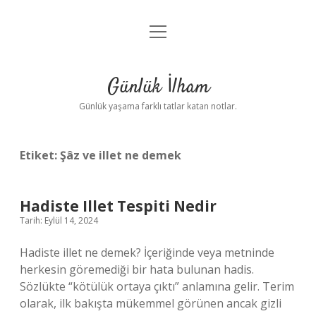
menüyü
Anasayfa
aç
Gizlilik Politikası
Günlük İlham
Yasal Uyarı
Günlük yaşama farklı tatlar katan notlar.
Hakkımızda
Etiket:
Şâz ve illet ne demek
Hadiste Illet Tespiti Nedir
Tarih: Eylül 14, 2024
Hadiste illet ne demek? İçeriğinde veya metninde
herkesin göremediği bir hata bulunan hadis.
Sözlükte “kötülük ortaya çıktı” anlamına gelir. Terim
olarak, ilk bakışta mükemmel görünen ancak gizli