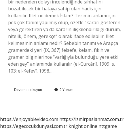
bir nedenden dolayı incelendiğinde sıhhatini
bozabilecek bir hataya sahip olan hadis için
kullanılır. Illet ne demek İslam? Terimin anlamı için
pek çok tanım yapılmış olup, özetle “kararı gösteren
veya gerektiren ya da kararın ilişkilendirildiği durum,
nitelik, önem, gerekçe” olarak ifade edilebilir. Illet
kelimesinin anlamı nedir? Sebebin tanımı ve Arapça
gramerdeki yeri (IX, 367) felsefe, kelam, fıkıh ve
gramer bilginlerince “varlığıyla bulunduğu yere etki
eden şey” anlamında kullanılır (el-Curcânî, 1909, s.
103; el-Kefevî, 1998,…
Hadiste
Devamını okuyun
2 Yorum
Illet
Tespiti
Nedir
https://enjoyablevideo.com
https://izmirpaslanmaz.com.tr
https://egecocukdunyasi.com.tr
knight online
nttgame