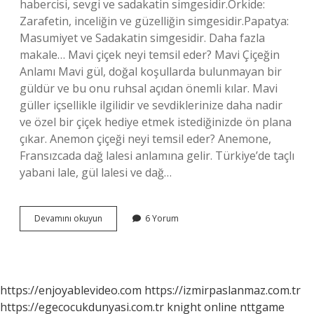
habercisi, sevgi ve sadakatin simgesidir.Orkide:
Zarafetin, inceliğin ve güzelliğin simgesidir.Papatya:
Masumiyet ve Sadakatin simgesidir. Daha fazla
makale… Mavi çiçek neyi temsil eder? Mavi Çiçeğin
Anlamı Mavi gül, doğal koşullarda bulunmayan bir
güldür ve bu onu ruhsal açıdan önemli kılar. Mavi
güller içsellikle ilgilidir ve sevdiklerinize daha nadir
ve özel bir çiçek hediye etmek istediğinizde ön plana
çıkar. Anemon çiçeği neyi temsil eder? Anemone,
Fransızcada dağ lalesi anlamına gelir. Türkiye’de taçlı
yabani lale, gül lalesi ve dağ…
Hangi
Devamını okuyun
6 Yorum
Çiçek
Saygıyı
Temsil
Eder
https://enjoyablevideo.com
https://izmirpaslanmaz.com.tr
https://egecocukdunyasi.com.tr
knight online
nttgame