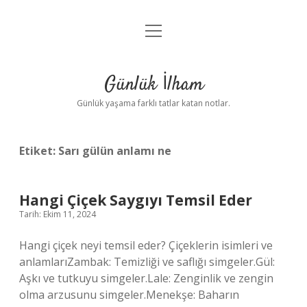
menüyü
Anasayfa
aç
Gizlilik Politikası
Günlük İlham
Yasal Uyarı
Günlük yaşama farklı tatlar katan notlar.
Hakkımızda
Etiket:
Sarı gülün anlamı ne
Hangi Çiçek Saygıyı Temsil Eder
Tarih: Ekim 11, 2024
Hangi çiçek neyi temsil eder? Çiçeklerin isimleri ve
anlamlarıZambak: Temizliği ve saflığı simgeler.Gül:
Aşkı ve tutkuyu simgeler.Lale: Zenginlik ve zengin
olma arzusunu simgeler.Menekşe: Baharın