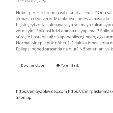
Tarih: Aralık 21, 2024
Nöbet geçiren birine nasıl müdahale edilir? Onu sa
akmasına izin verin. Mümkünse, nefes almasını kolayl
hiçbir şeyi zorla sokmaya veya sokmaya çalışmayın (
vermeyin)! Epilepsi krizi anında ne yapılmalı? Epile
süreçte hastanın ağzı kapanabileceğinden, ağzı açma
Normal bir epileptik nöbet 1-2 dakika içinde sona e
Epilepsi nöbeti sırasında ne olur? Nöbetler, ani ve k
Nöbet
Devamını okuyun
Yorum Bırak
Anında
Ne
Yapılmalı
https://enjoyablevideo.com
https://izmirpaslanmaz.
Sitemap