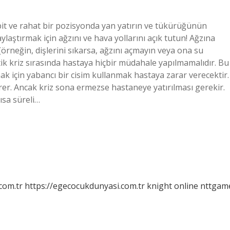
bit ve rahat bir pozisyonda yan yatırın ve tükürüğünün
aştırmak için ağzını ve hava yollarını açık tutun! Ağzına
örneğin, dişlerini sıkarsa, ağzını açmayın veya ona su
ptik kriz sırasında hastaya hiçbir müdahale yapılmamalıdır. Bu
k için yabancı bir cisim kullanmak hastaya zarar verecektir.
rer. Ancak kriz sona ermezse hastaneye yatırılması gerekir.
ısa süreli…
com.tr
https://egecocukdunyasi.com.tr
knight online
nttgam