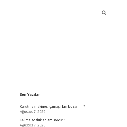
Sidebar
Son Yazılar
piabella
Kurutma makinesi çamaşırları bozar mı ?
Ağustos 7, 2026
Kelime sözlük anlamı nedir ?
Ağustos 7, 2026