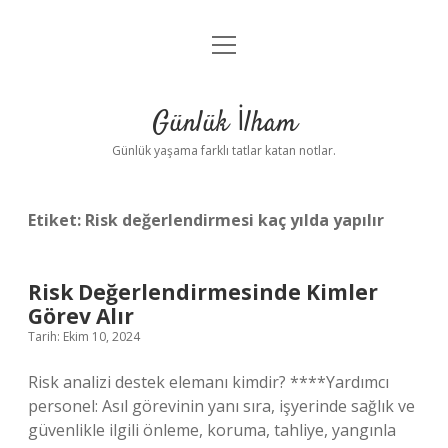
menüyü
Anasayfa
aç
Gizlilik Politikası
Günlük İlham
Yasal Uyarı
Günlük yaşama farklı tatlar katan notlar.
Hakkımızda
Etiket:
Risk değerlendirmesi kaç yılda yapılır
Risk Değerlendirmesinde Kimler
Görev Alır
Tarih: Ekim 10, 2024
Risk analizi destek elemanı kimdir? ****Yardımcı
personel: Asıl görevinin yanı sıra, işyerinde sağlık ve
güvenlikle ilgili önleme, koruma, tahliye, yangınla