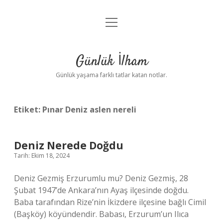
menüyü
Anasayfa
aç
Gizlilik Politikası
Günlük İlham
Yasal Uyarı
Günlük yaşama farklı tatlar katan notlar.
Hakkımızda
Etiket:
Pınar Deniz aslen nereli
Deniz Nerede Doğdu
Tarih: Ekim 18, 2024
Deniz Gezmiş Erzurumlu mu? Deniz Gezmiş, 28
Şubat 1947’de Ankara’nın Ayaş ilçesinde doğdu.
Baba tarafından Rize’nin İkizdere ilçesine bağlı Cimil
(Başköy) köyündendir. Babası, Erzurum’un Ilıca