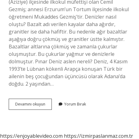
(Aziziye) ilçesinde ilkokul müfettişi olan Cemil
Gezmiş; annesi Erzurum’un Tortum ilçesinde ilkokul
öğretmeni Mukaddes Gezmiş’tir. Denizler nasıl
oluştu? Bazalt adı verilen kayalar daha ağırdır,
granitler ise daha hafiftir. Bu nedenle ağır bazaltlar
aşağıya doğru çökmüş ve granitler üstte kalmıştır.
Bazaltlar altlarına çökmüş ve zamanla çukurlar
oluşmuştur. Bu çukurlar yağmur ve denizlerle
dolmuştur. Pınar Deniz aslen nereli? Deniz, 4 Kasım
1993’te Lübnan kökenli Arapça konuşan Türk bir
ailenin beş çocuğundan üçüncüsü olarak Adana’da
doğdu. 2 yaşından…
Deniz
Devamını okuyun
Yorum Bırak
Nerede
Doğdu
https://enjoyablevideo.com
https://izmirpaslanmaz.com.tr