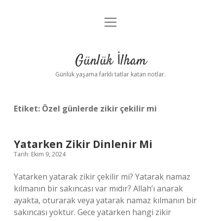
menüyü
Anasayfa
aç
Gizlilik Politikası
Günlük İlham
Yasal Uyarı
Günlük yaşama farklı tatlar katan notlar.
Hakkımızda
Etiket:
Özel günlerde zikir çekilir mi
Yatarken Zikir Dinlenir Mi
Tarih: Ekim 9, 2024
Yatarken yatarak zikir çekilir mi? Yatarak namaz
kılmanın bir sakıncası var mıdır? Allah’ı anarak
ayakta, oturarak veya yatarak namaz kılmanın bir
sakıncası yoktur. Gece yatarken hangi zikir