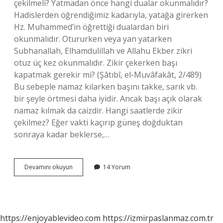
çekilmeli? Yatmadan önce hangi dualar okunmalıdır?
Hadislerden öğrendiğimiz kadarıyla, yatağa girerken
Hz. Muhammed’in öğrettiği dualardan biri
okunmalıdır. Otururken veya yan yatarken
Subhanallah, Elhamdulillah ve Allahu Ekber zikri
otuz üç kez okunmalıdır. Zikir çekerken başı
kapatmak gerekir mi? (Şâtıbî, el-Muvâfakât, 2/489)
Bu sebeple namaz kılarken başını takke, sarık vb.
bir şeyle örtmesi daha iyidir. Ancak başı açık olarak
namaz kılmak da caizdir. Hangi saatlerde zikir
çekilmez? Eğer vakti kaçırıp güneş doğduktan
sonraya kadar beklerse,…
Yatarken
Devamını okuyun
14 Yorum
Zikir
Dinlenir
Mi
https://enjoyablevideo.com
https://izmirpaslanmaz.com.tr