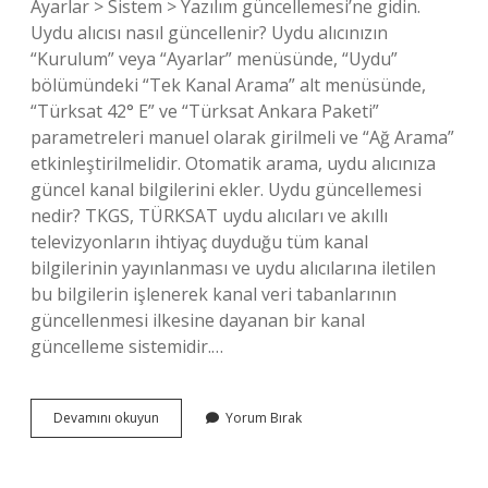
Ayarlar > Sistem > Yazılım güncellemesi’ne gidin.
Uydu alıcısı nasıl güncellenir? Uydu alıcınızın
“Kurulum” veya “Ayarlar” menüsünde, “Uydu”
bölümündeki “Tek Kanal Arama” alt menüsünde,
“Türksat 42° E” ve “Türksat Ankara Paketi”
parametreleri manuel olarak girilmeli ve “Ağ Arama”
etkinleştirilmelidir. Otomatik arama, uydu alıcınıza
güncel kanal bilgilerini ekler. Uydu güncellemesi
nedir? TKGS, TÜRKSAT uydu alıcıları ve akıllı
televizyonların ihtiyaç duyduğu tüm kanal
bilgilerinin yayınlanması ve uydu alıcılarına iletilen
bu bilgilerin işlenerek kanal veri tabanlarının
güncellenmesi ilkesine dayanan bir kanal
güncelleme sistemidir.…
Uydu
Devamını okuyun
Yorum Bırak
Ota
Güncelleme
Nedir