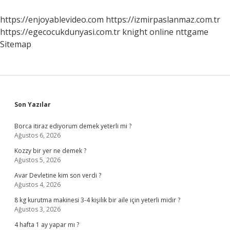
https://enjoyablevideo.com
https://izmirpaslanmaz.com.tr
https://egecocukdunyasi.com.tr
knight online
nttgame
Sitemap
Sidebar
Son Yazılar
Borca itiraz ediyorum demek yeterli mi ?
Ağustos 6, 2026
Kozzy bir yer ne demek ?
Ağustos 5, 2026
Avar Devletine kim son verdi ?
Ağustos 4, 2026
8 kg kurutma makinesi 3-4 kişilik bir aile için yeterli midir ?
Ağustos 3, 2026
4 hafta 1 ay yapar mı ?