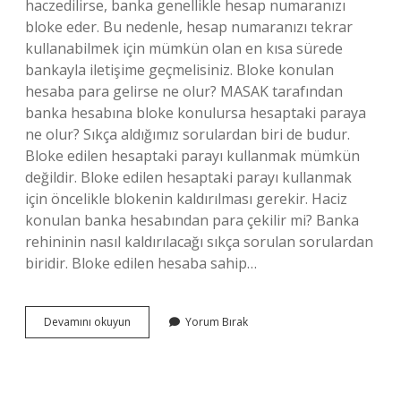
haczedilirse, banka genellikle hesap numaranızı
bloke eder. Bu nedenle, hesap numaranızı tekrar
kullanabilmek için mümkün olan en kısa sürede
bankayla iletişime geçmelisiniz. Bloke konulan
hesaba para gelirse ne olur? MASAK tarafından
banka hesabına bloke konulursa hesaptaki paraya
ne olur? Sıkça aldığımız sorulardan biri de budur.
Bloke edilen hesaptaki parayı kullanmak mümkün
değildir. Bloke edilen hesaptaki parayı kullanmak
için öncelikle blokenin kaldırılması gerekir. Haciz
konulan banka hesabından para çekilir mi? Banka
rehininin nasıl kaldırılacağı sıkça sorulan sorulardan
biridir. Bloke edilen hesaba sahip…
Haciz
Devamını okuyun
Yorum Bırak
Konulan
Hesaba
Para
Gelirse