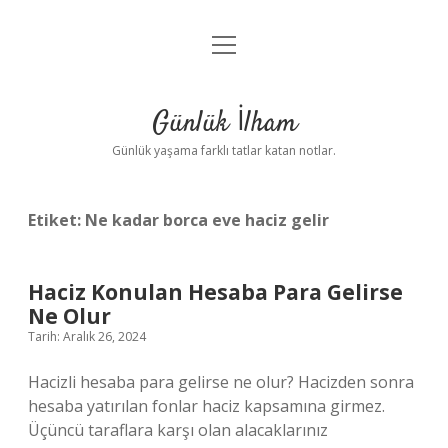
menüyü
Anasayfa
aç
Gizlilik Politikası
Günlük İlham
Yasal Uyarı
Günlük yaşama farklı tatlar katan notlar.
Hakkımızda
Etiket:
Ne kadar borca eve haciz gelir
Haciz Konulan Hesaba Para Gelirse
Ne Olur
Tarih: Aralık 26, 2024
Hacizli hesaba para gelirse ne olur? Hacizden sonra
hesaba yatırılan fonlar haciz kapsamına girmez.
Üçüncü taraflara karşı olan alacaklarınız