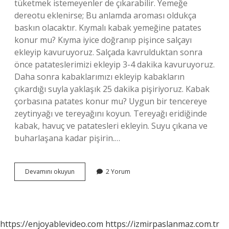
tüketmek istemeyenler de çıkarabilir. Yemeğe
dereotu eklenirse; Bu anlamda aroması oldukça
baskın olacaktır. Kıymalı kabak yemeğine patates
konur mu? Kıyma iyice doğranıp pişince salçayı
ekleyip kavuruyoruz. Salçada kavrulduktan sonra
önce patateslerimizi ekleyip 3-4 dakika kavuruyoruz.
Daha sonra kabaklarımızı ekleyip kabakların
çıkardığı suyla yaklaşık 25 dakika pişiriyoruz. Kabak
çorbasına patates konur mu? Uygun bir tencereye
zeytinyağı ve tereyağını koyun. Tereyağı eridiğinde
kabak, havuç ve patatesleri ekleyin. Suyu çıkana ve
buharlaşana kadar pişirin.…
Kabak
Devamını okuyun
2 Yorum
Yemeğine
Patates
Konur
Mu
https://enjoyablevideo.com
https://izmirpaslanmaz.com.tr