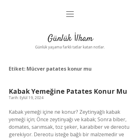
menüyü
Anasayfa
aç
Gizlilik Politikası
Günlük İlham
Yasal Uyarı
Günlük yaşama farklı tatlar katan notlar.
Hakkımızda
Etiket:
Mücver patates konur mu
Kabak Yemeğine Patates Konur Mu
Tarih: Eylül 19, 2024
Kabak yemeği içine ne konur? Zeytinyağlı kabak
yemeği için; Önce zeytinyağı ve kabak; Sonra biber,
domates, sarımsak, toz şeker, karabiber ve dereotu
gerekiyor. Dereotu isteğe bağlı bir malzemedir ve