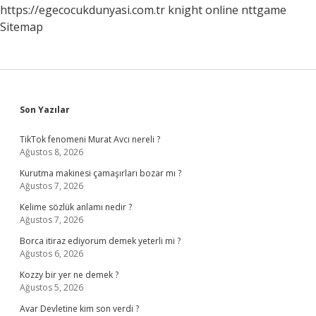
https://egecocukdunyasi.com.tr
knight online
nttgame
Sitemap
Sidebar
Son Yazılar
TikTok fenomeni Murat Avcı nereli ?
Ağustos 8, 2026
Kurutma makinesi çamaşırları bozar mı ?
Ağustos 7, 2026
Kelime sözlük anlamı nedir ?
Ağustos 7, 2026
Borca itiraz ediyorum demek yeterli mi ?
Ağustos 6, 2026
Kozzy bir yer ne demek ?
Ağustos 5, 2026
Avar Devletine kim son verdi ?