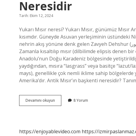
Neresidir
Tarih: Ekim 12, 2024
Yukarı Mısır neresi? Yukarı Mısır, günümüz Mısır A
kısımdır. Güneyde Asuvan yerleşiminin üstündeki Ni
nehrin akış yönüne denk gelen Zavyeh Dehshur (دهشور) ile Al-‘Aiyet arasında uzanır. Mısır’ın diğer adı nedir?
Zamanla kısaltılıp mısır (dilbilimde elipsis denen bir 
Anadolu’nun Doğu Karadeniz bölgesinde yetiştirildiğ
yaydığından, mısıra “lasgrass” veya basitçe “lazut/la
mays), genellikle çok nemli iklime sahip bölgelerde 
Amerika’dır. Antik Mısır’ın başkenti neresidir? Tanı
Aşağı
Devamını okuyun
8 Yorum
Mısır
Olarak
Adlandırılan
Bölge
Neresidir
https://enjoyablevideo.com
https://izmirpaslanmaz.