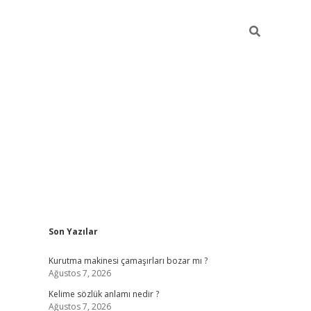
Sidebar
Son Yazılar
piabella
Kurutma makinesi çamaşırları bozar mı ?
Ağustos 7, 2026
Kelime sözlük anlamı nedir ?
Ağustos 7, 2026