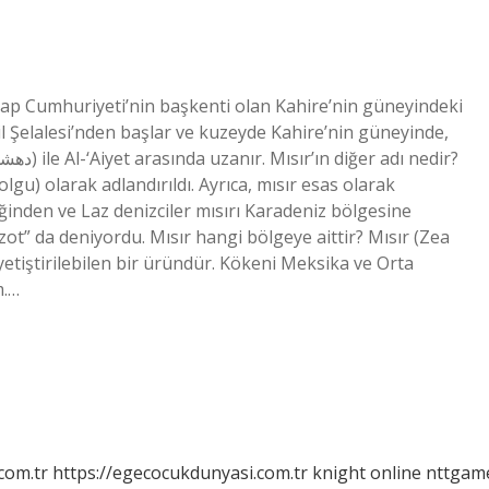
rap Cumhuriyeti’nin başkenti olan Kahire’nin güneyindeki
l Şelalesi’nden başlar ve kuzeyde Kahire’nin güneyinde,
olgu) olarak adlandırıldı. Ayrıca, mısır esas olarak
inden ve Laz denizciler mısırı Karadeniz bölgesine
zot” da deniyordu. Mısır hangi bölgeye aittir? Mısır (Zea
yetiştirilebilen bir üründür. Kökeni Meksika ve Orta
m.…
com.tr
https://egecocukdunyasi.com.tr
knight online
nttgam