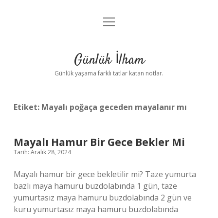
menüyü
Anasayfa
aç
Gizlilik Politikası
Günlük İlham
Yasal Uyarı
Günlük yaşama farklı tatlar katan notlar.
Hakkımızda
Etiket:
Mayalı poğaça geceden mayalanır mı
Mayalı Hamur Bir Gece Bekler Mi
Tarih: Aralık 28, 2024
Mayalı hamur bir gece bekletilir mi? Taze yumurta
bazlı maya hamuru buzdolabında 1 gün, taze
yumurtasız maya hamuru buzdolabında 2 gün ve
kuru yumurtasız maya hamuru buzdolabında