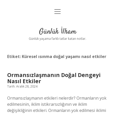
menüyü
Anasayfa
aç
Gizlilik Politikası
Günlük İlham
Yasal Uyarı
Günlük yaşama farklı tatlar katan notlar.
Hakkımızda
Etiket:
Küresel ısınma doğal yaşamı nasıl etkiler
Ormansızlaşmanın Doğal Dengeyi
Nasıl Etkiler
Tarih: Aralık 28, 2024
Ormansızlaşmanın etkileri nelerdir? Ormanların yok
edilmesinin, iklim istikrarsızlığının ve iklim
değişikliğinin etkileri. Ormanların yok edilmesi iklimi