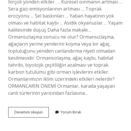
birçok yönden etkiler. … Küresel ısınmanın artması …
Sera gazı emisyonlarının artması … Toprak
erozyonu … Sel baskınları … Yaban hayatının yok
olması ve habitat kaybı … Asidik okyanuslar … Yaşam
kalitesinde düşüş Daha fazla makale…
Ormansızlaşma sonucu ne olur? Ormansızlaşma,
ağaçların yerine yenilerini koyma veya bir ağaç
topluluğunu yeniden canlandırma niyeti olmadan
kesilmesidir. Ormansızlaşma, ağaç kaybı, habitat
tahribi, biyolojik çeşitliliğin azalması ve toprak
karbon tutulumu gibi orman işlevlerini etkiler.
Ormanlarımızın iklim üzerindeki etkileri nelerdir?
ORMANLARIN ÖNEMİ Ormanlar, karada yaşayan
canlı türlerinin yarısından fazlasına…
Ormansızlaşmanın
Devamını okuyun
Yorum Bırak
Doğal
Dengeyi
Nasıl