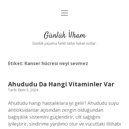
menüyü
Anasayfa
aç
Gizlilik Politikası
Günlük İlham
Yasal Uyarı
Günlük yaşama farklı tatlar katan notlar.
Hakkımızda
Etiket:
Kanser hücresi neyi sevmez
Ahududu Da Hangi Vitaminler Var
Tarih: Ekim 5, 2024
Ahududu hangi hastalıklara iyi gelir? Ahududu suyu
antioksidanlar açısından zengin olduğundan
bağışıklık sistemini güçlendirir, cilt sağlığını
iyileştirir, sindirime yardımcı olur ve vücuttaki iltihabı