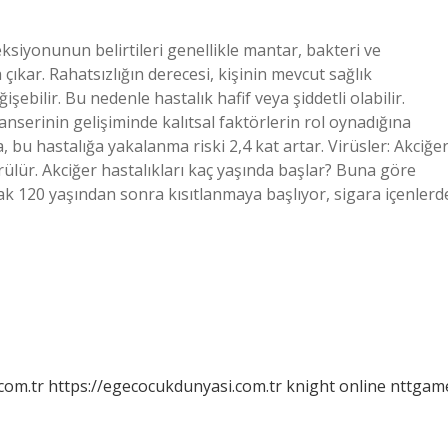
ksiyonunun belirtileri genellikle mantar, bakteri ve
ıkar. Rahatsızlığın derecesi, kişinin mevcut sağlık
şebilir. Bu nedenle hastalık hafif veya şiddetli olabilir.
nserinin gelişiminde kalıtsal faktörlerin rol oynadığına
, bu hastalığa yakalanma riski 2,4 kat artar. Virüsler: Akciğe
rülür. Akciğer hastalıkları kaç yaşında başlar? Buna göre
cak 120 yaşından sonra kısıtlanmaya başlıyor, sigara içenlerd
com.tr
https://egecocukdunyasi.com.tr
knight online
nttgam