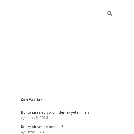
Sidebar
Son Yazılar
piabella
Borca itiraz ediyorum demek yeterli mi ?
Ağustos 6, 2026
Kozzy bir yer ne demek ?
Ağustos 5, 2026