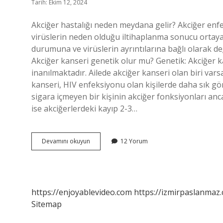
Tarih: Ekim 12, 2024
Akciğer hastalığı neden meydana gelir? Akciğer enfe
virüslerin neden olduğu iltihaplanma sonucu ortaya ç
durumuna ve virüslerin ayrıntılarına bağlı olarak deği
Akciğer kanseri genetik olur mu? Genetik: Akciğer ka
inanılmaktadır. Ailede akciğer kanseri olan biri varsa
kanseri, HIV enfeksiyonu olan kişilerde daha sık gö
sigara içmeyen bir kişinin akciğer fonksiyonları an
ise akciğerlerdeki kayıp 2-3…
Akciğer
Devamını okuyun
12 Yorum
Hastalığı
Genetik
Midir
https://enjoyablevideo.com
https://izmirpaslanmaz.
Sitemap