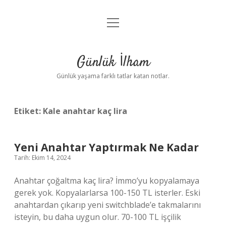
menüyü
Anasayfa
aç
Gizlilik Politikası
Günlük İlham
Yasal Uyarı
Günlük yaşama farklı tatlar katan notlar.
Hakkımızda
Etiket:
Kale anahtar kaç lira
Yeni Anahtar Yaptırmak Ne Kadar
Tarih: Ekim 14, 2024
Anahtar çoğaltma kaç lira? İmmo’yu kopyalamaya
gerek yok. Kopyalarlarsa 100-150 TL isterler. Eski
anahtardan çıkarıp yeni switchblade’e takmalarını
isteyin, bu daha uygun olur. 70-100 TL işçilik