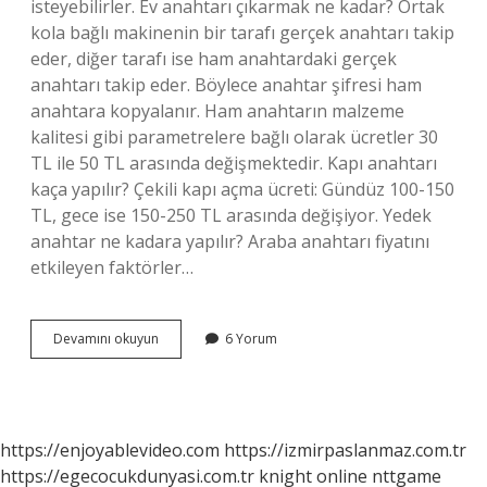
isteyebilirler. Ev anahtarı çıkarmak ne kadar? Ortak
kola bağlı makinenin bir tarafı gerçek anahtarı takip
eder, diğer tarafı ise ham anahtardaki gerçek
anahtarı takip eder. Böylece anahtar şifresi ham
anahtara kopyalanır. Ham anahtarın malzeme
kalitesi gibi parametrelere bağlı olarak ücretler 30
TL ile 50 TL arasında değişmektedir. Kapı anahtarı
kaça yapılır? Çekili kapı açma ücreti: Gündüz 100-150
TL, gece ise 150-250 TL arasında değişiyor. Yedek
anahtar ne kadara yapılır? Araba anahtarı fiyatını
etkileyen faktörler…
Yeni
Devamını okuyun
6 Yorum
Anahtar
Yaptırmak
Ne
Kadar
https://enjoyablevideo.com
https://izmirpaslanmaz.com.tr
https://egecocukdunyasi.com.tr
knight online
nttgame