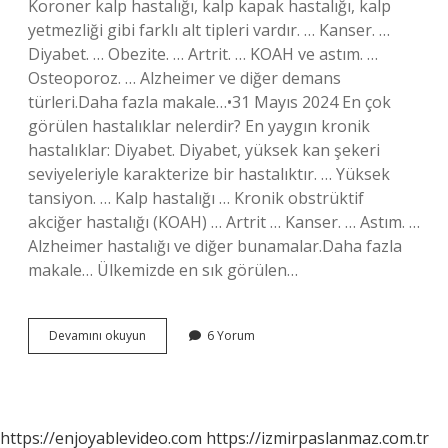
Koroner kalp hastalığı, kalp kapak hastalığı, kalp
yetmezliği gibi farklı alt tipleri vardır. … Kanser. …
Diyabet. … Obezite. … Artrit. … KOAH ve astım. …
Osteoporoz. … Alzheimer ve diğer demans
türleri.Daha fazla makale…•31 Mayıs 2024 En çok
görülen hastalıklar nelerdir? En yaygın kronik
hastalıklar: Diyabet. Diyabet, yüksek kan şekeri
seviyeleriyle karakterize bir hastalıktır. … Yüksek
tansiyon. … Kalp hastalığı … Kronik obstrüktif
akciğer hastalığı (KOAH) … Artrit … Kanser. … Astım. …
Alzheimer hastalığı ve diğer bunamalar.Daha fazla
makale… Ülkemizde en sık görülen…
Ülkemizde
Devamını okuyun
6 Yorum
Sık
Görülen
Hastalıklar
Nelerdir
https://enjoyablevideo.com
https://izmirpaslanmaz.com.tr