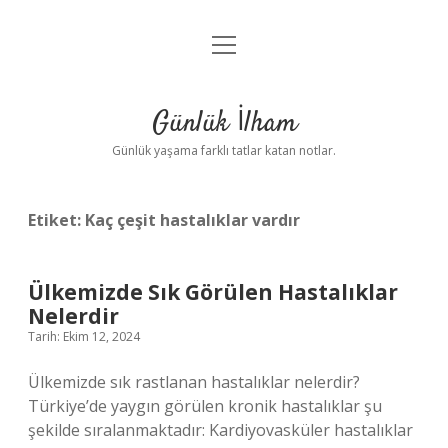
menüyü
Anasayfa
aç
Gizlilik Politikası
Günlük İlham
Yasal Uyarı
Günlük yaşama farklı tatlar katan notlar.
Hakkımızda
Etiket:
Kaç çeşit hastalıklar vardır
Ülkemizde Sık Görülen Hastalıklar
Nelerdir
Tarih: Ekim 12, 2024
Ülkemizde sık rastlanan hastalıklar nelerdir?
Türkiye’de yaygın görülen kronik hastalıklar şu
şekilde sıralanmaktadır: Kardiyovasküler hastalıklar