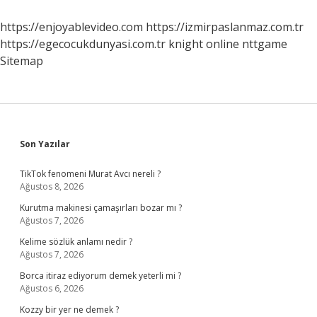
Göstermeme
Hakkı
https://enjoyablevideo.com
https://izmirpaslanmaz.com.tr
Nedir
https://egecocukdunyasi.com.tr
knight online
nttgame
Sitemap
Sidebar
Son Yazılar
TikTok fenomeni Murat Avcı nereli ?
Ağustos 8, 2026
Kurutma makinesi çamaşırları bozar mı ?
Ağustos 7, 2026
Kelime sözlük anlamı nedir ?
Ağustos 7, 2026
Borca itiraz ediyorum demek yeterli mi ?
Ağustos 6, 2026
Kozzy bir yer ne demek ?