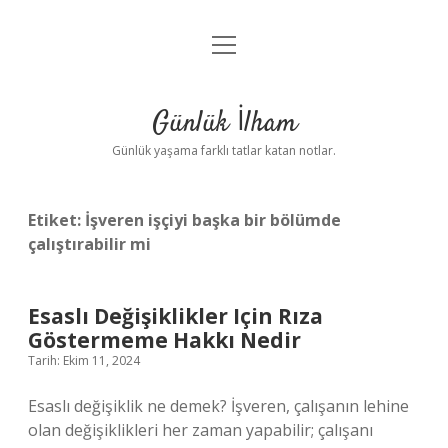
menüyü
Anasayfa
aç
Gizlilik Politikası
Günlük İlham
Yasal Uyarı
Günlük yaşama farklı tatlar katan notlar.
Hakkımızda
Etiket:
İşveren işçiyi başka bir bölümde
çalıştırabilir mi
Esaslı Değişiklikler Için Rıza
Göstermeme Hakkı Nedir
Tarih: Ekim 11, 2024
Esaslı değişiklik ne demek? İşveren, çalışanın lehine
olan değişiklikleri her zaman yapabilir; çalışanı