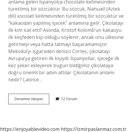
anlama gelen İspanyolca chocolate kelimesinden
türetilmiş bir sözcüktür. Bu sözcük, Nahuatl (Aztek
dili) xocolatl kelimesinden türetilmiş bir sözcüktür ve
“kakaodan yapılmış içecek” anlamına gelir. Çikolatayı
ilk kim icat etti? Aslında, Kristof Kolomb’un kakaoyu
ilk keşfeden kişi olduğu söylenir, ancak onu ülkesine
getirmeyi veya hatta tatmayı başaramamıştır.
Meksika’yı işgal eden denizci Cortes, çikolatayı
Avrupa’ya getiren ilk kişiydi. İspanyollar, içeceğe ilk
kez şeker ekleyerek bugün bildiğimiz çikolataya
doğru önemli bir adım attılar. Çikolatanın anlamı
nedir? Latince…
Çikolata
Devamını okuyun
12 Yorum
Ismi
Nereden
Gelmiştir
https://enjoyablevideo.com
https://izmirpaslanmaz.com.tr