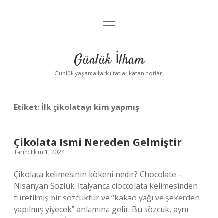
menüyü
Anasayfa
aç
Gizlilik Politikası
Günlük İlham
Yasal Uyarı
Günlük yaşama farklı tatlar katan notlar.
Hakkımızda
Etiket:
İlk çikolatayı kim yapmış
Çikolata Ismi Nereden Gelmiştir
Tarih: Ekim 1, 2024
Çikolata kelimesinin kökeni nedir? Chocolate –
Nisanyan Sözlük. İtalyanca cioccolata kelimesinden
türetilmiş bir sözcüktür ve “kakao yağı ve şekerden
yapılmış yiyecek” anlamına gelir. Bu sözcük, aynı