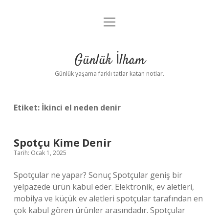
menüyü
Anasayfa
aç
Gizlilik Politikası
Günlük İlham
Yasal Uyarı
Günlük yaşama farklı tatlar katan notlar.
Hakkımızda
Etiket:
İkinci el neden denir
Spotçu Kime Denir
Tarih: Ocak 1, 2025
Spotçular ne yapar? Sonuç Spotçular geniş bir
yelpazede ürün kabul eder. Elektronik, ev aletleri,
mobilya ve küçük ev aletleri spotçular tarafından en
çok kabul gören ürünler arasındadır. Spotçular