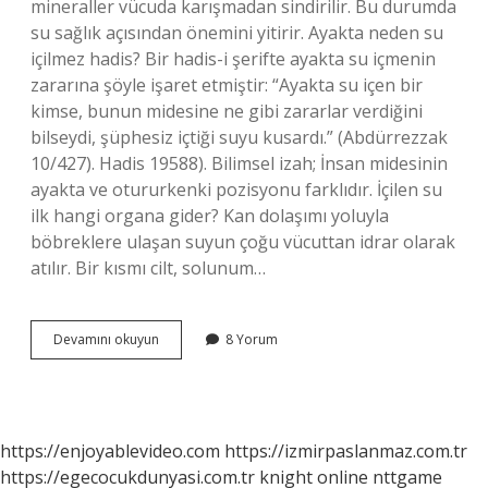
mineraller vücuda karışmadan sindirilir. Bu durumda
su sağlık açısından önemini yitirir. Ayakta neden su
içilmez hadis? Bir hadis-i şerifte ayakta su içmenin
zararına şöyle işaret etmiştir: “Ayakta su içen bir
kimse, bunun midesine ne gibi zararlar verdiğini
bilseydi, şüphesiz içtiği suyu kusardı.” (Abdürrezzak
10/427). Hadis 19588). Bilimsel izah; İnsan midesinin
ayakta ve otururkenki pozisyonu farklıdır. İçilen su
ilk hangi organa gider? Kan dolaşımı yoluyla
böbreklere ulaşan suyun çoğu vücuttan idrar olarak
atılır. Bir kısmı cilt, solunum…
Ayakta
Devamını okuyun
8 Yorum
Içilen
Su
Nereye
Gider
https://enjoyablevideo.com
https://izmirpaslanmaz.com.tr
https://egecocukdunyasi.com.tr
knight online
nttgame