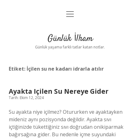
menüyü
Anasayfa
aç
Gizlilik Politikası
Günlük İlham
Yasal Uyarı
Günlük yaşama farklı tatlar katan notlar.
Hakkımızda
Etiket:
İçilen su ne kadarı idrarla atılır
Ayakta Içilen Su Nereye Gider
Tarih: Ekim 12, 2024
Su ayakta niye içilmez? Otururken ve ayaktayken
mideniz aynı pozisyonda değildir. Ayakta sıvı
içtiğinizde tükettiğiniz sıvı doğrudan onikiparmak
bağırsağına gider. Bu nedenle içme suyundaki