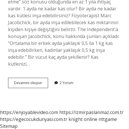
etme” söz konusu olduğunda en az 1 yıla ihtiyaç
vardır. 1 ayda ne kadar kas olur? Bir ayda ne kadar
kas kütlesi inşa edebilirsiniz? Fizyoterapist Marc
Jacobchick, bir ayda inşa edilebilecek kas miktarının
kişiden kişiye değiştiğini belirtti. The Independent’a
konuşan Jacobchick, konu hakkında şunları açıkladı:
“Ortalama bir erkek ayda yaklaşık 0,5 ila 1 kg kas
inşa edebilirken, kadınlar yaklaşık 0,5 kg inşa
edebilir.” Bir vücut kaç ayda şekillenir? Kas
kütlenizi…
1
Devamını okuyun
2 Yorum
Ayda
Vücut
Gelişir
Mi
https://enjoyablevideo.com
https://izmirpaslanmaz.com.tr
https://egecocukdunyasi.com.tr
knight online
nttgame
Sitemap