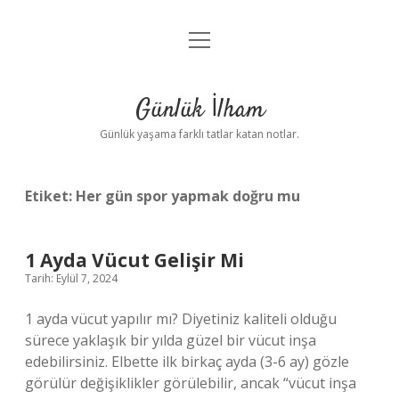
menüyü
Anasayfa
aç
Gizlilik Politikası
Günlük İlham
Yasal Uyarı
Günlük yaşama farklı tatlar katan notlar.
Hakkımızda
Etiket:
Her gün spor yapmak doğru mu
1 Ayda Vücut Gelişir Mi
Tarih: Eylül 7, 2024
1 ayda vücut yapılır mı? Diyetiniz kaliteli olduğu
sürece yaklaşık bir yılda güzel bir vücut inşa
edebilirsiniz. Elbette ilk birkaç ayda (3-6 ay) gözle
görülür değişiklikler görülebilir, ancak “vücut inşa