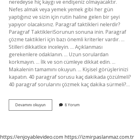
neredeyse hiç kaygı ve endişeniz olmayacaktır.
Nefes almak veya yemek yemek gibi her gün
yaptığınız ve sizin için rutin haline gelen bir şeyi
yapıyor olacaksınız. Paragraf taktikleri nelerdir?
Paragraf TaktikleriSorunun sonuna inin. Paragraf
çözme taktikleri için bazı önemli kriterler vardır. …
Stilleri dikkatlice inceleyin. … Açıklanması
gerekenlere odaklanın. … Uzun sorulardan
korkmayın. … İlk ve son cümleye dikkat edin. …
Makalenin tamamını okuyun. … Kişisel görüşlerinizi
kapatın. 40 paragraf sorusu kaç dakikada çözülmeli?
40 paragraf sorularını çözmek kaç dakika sürmeli?…
Paragraf
Devamını okuyun
8 Yorum
Soruları
En
Iyi
Nasıl
Çözülür
https://enjoyablevideo.com
https://izmirpaslanmaz.com.tr