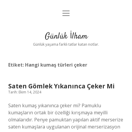
menüyü
Anasayfa
aç
Gizlilik Politikası
Günlük İlham
Yasal Uyarı
Günlük yaşama farklı tatlar katan notlar.
Hakkımızda
Etiket:
Hangi kumaş türleri çeker
Saten Gömlek Yıkanınca Çeker Mi
Tarih: Ekim 14, 2024
Saten kumaş yıkanınca çeker mi? Pamuklu
kumaşların ortak bir özelliği kırışmaya meyilli
olmalarıdır. Penye pamuktan yapılan aktif merserize
saten kumaşlara uygulanan orijinal merserizasyon