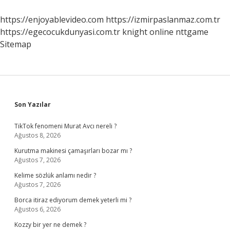
Göstermeme
Hakkı
https://enjoyablevideo.com
https://izmirpaslanmaz.com.tr
Nedir
https://egecocukdunyasi.com.tr
knight online
nttgame
Sitemap
Sidebar
Son Yazılar
TikTok fenomeni Murat Avcı nereli ?
Ağustos 8, 2026
Kurutma makinesi çamaşırları bozar mı ?
Ağustos 7, 2026
Kelime sözlük anlamı nedir ?
Ağustos 7, 2026
Borca itiraz ediyorum demek yeterli mi ?
Ağustos 6, 2026
Kozzy bir yer ne demek ?