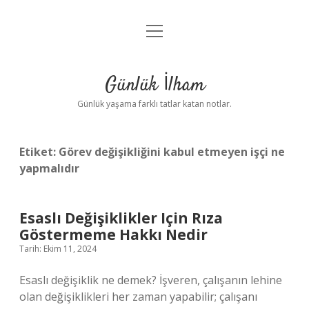
menüyü
Anasayfa
aç
Gizlilik Politikası
Günlük İlham
Yasal Uyarı
Günlük yaşama farklı tatlar katan notlar.
Hakkımızda
Etiket:
Görev değişikliğini kabul etmeyen işçi ne
yapmalıdır
Esaslı Değişiklikler Için Rıza
Göstermeme Hakkı Nedir
Tarih: Ekim 11, 2024
Esaslı değişiklik ne demek? İşveren, çalışanın lehine
olan değişiklikleri her zaman yapabilir; çalışanı