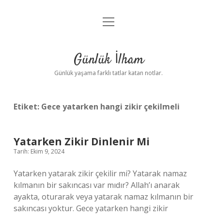
menüyü
Anasayfa
aç
Gizlilik Politikası
Günlük İlham
Yasal Uyarı
Günlük yaşama farklı tatlar katan notlar.
Hakkımızda
Etiket:
Gece yatarken hangi zikir çekilmeli
Yatarken Zikir Dinlenir Mi
Tarih: Ekim 9, 2024
Yatarken yatarak zikir çekilir mi? Yatarak namaz
kılmanın bir sakıncası var mıdır? Allah’ı anarak
ayakta, oturarak veya yatarak namaz kılmanın bir
sakıncası yoktur. Gece yatarken hangi zikir