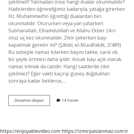
çekilmeli? Yatmadan önce hangi dualar okunmalıdır?
Hadislerden öğrendiğimiz kadarıyla, yatağa girerken
Hz. Muhammed’in öğrettiği dualardan biri
okunmalıdır. Otururken veya yan yatarken
Subhanallah, Elhamdulillah ve Allahu Ekber zikri
otuz üç kez okunmalıdır. Zikir çekerken başı
kapatmak gerekir mi? (Şâtıbî, el-Muvâfakât, 2/489)
Bu sebeple namaz kılarken başını takke, sarık vb.
bir şeyle örtmesi daha iyidir. Ancak başı açık olarak
namaz kılmak da caizdir. Hangi saatlerde zikir
çekilmez? Eğer vakti kaçırıp güneş doğduktan
sonraya kadar beklerse,…
Yatarken
Devamını okuyun
14 Yorum
Zikir
Dinlenir
Mi
https://enjoyablevideo.com
https://izmirpaslanmaz.com.tr