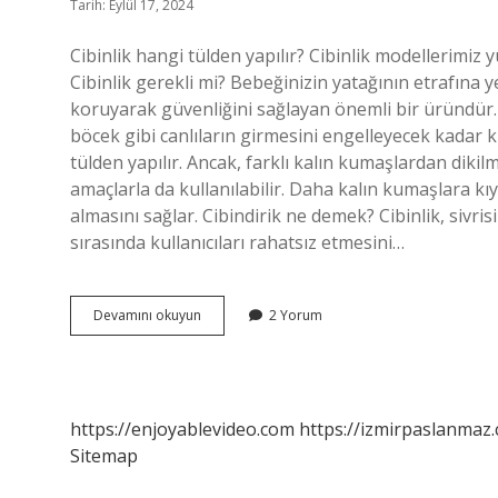
Tarih: Eylül 17, 2024
Cibinlik hangi tülden yapılır? Cibinlik modellerimiz
Cibinlik gerekli mi? Bebeğinizin yatağının etrafına ye
koruyarak güvenliğini sağlayan önemli bir üründür.
böcek gibi canlıların girmesini engelleyecek kadar kü
tülden yapılır. Ancak, farklı kalın kumaşlardan dikilmi
amaçlarla da kullanılabilir. Daha kalın kumaşlara kıy
almasını sağlar. Cibindirik ne demek? Cibinlik, sivri
sırasında kullanıcıları rahatsız etmesini…
Cibinlik
Devamını okuyun
2 Yorum
Ölçüsü
Nasıl
Alınır
https://enjoyablevideo.com
https://izmirpaslanmaz.
Sitemap