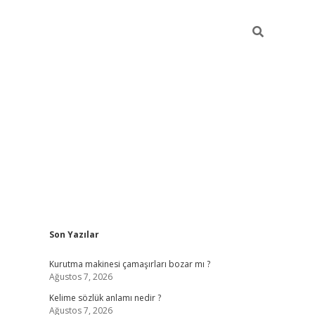
Sidebar
Son Yazılar
piabella
Kurutma makinesi çamaşırları bozar mı ?
Ağustos 7, 2026
Kelime sözlük anlamı nedir ?
Ağustos 7, 2026