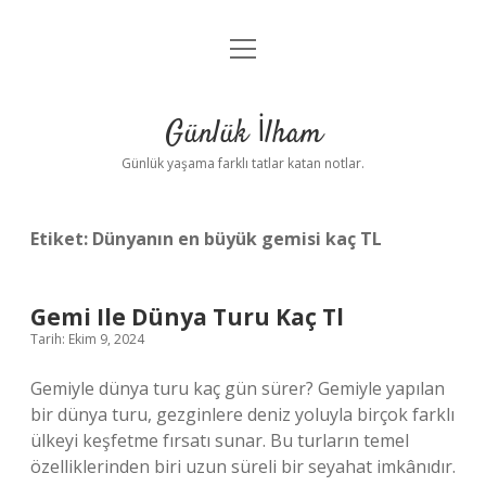
menüyü
Anasayfa
aç
Gizlilik Politikası
Günlük İlham
Yasal Uyarı
Günlük yaşama farklı tatlar katan notlar.
Hakkımızda
Etiket:
Dünyanın en büyük gemisi kaç TL
Gemi Ile Dünya Turu Kaç Tl
Tarih: Ekim 9, 2024
Gemiyle dünya turu kaç gün sürer? Gemiyle yapılan
bir dünya turu, gezginlere deniz yoluyla birçok farklı
ülkeyi keşfetme fırsatı sunar. Bu turların temel
özelliklerinden biri uzun süreli bir seyahat imkânıdır.