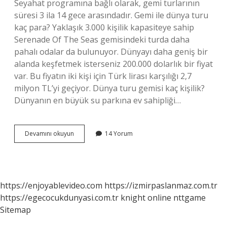
Seyahat programına bağlı olarak, gemi turlarının
süresi 3 ila 14 gece arasındadır. Gemi ile dünya turu
kaç para? Yaklaşık 3.000 kişilik kapasiteye sahip
Serenade Of The Seas gemisindeki turda daha
pahalı odalar da bulunuyor. Dünyayı daha geniş bir
alanda keşfetmek isterseniz 200.000 dolarlık bir fiyat
var. Bu fiyatın iki kişi için Türk lirası karşılığı 2,7
milyon TL’yi geçiyor. Dünya turu gemisi kaç kişilik?
Dünyanın en büyük su parkına ev sahipliği…
Gemi
Devamını okuyun
14 Yorum
Ile
Dünya
Turu
Kaç
Tl
https://enjoyablevideo.com
https://izmirpaslanmaz.com.tr
https://egecocukdunyasi.com.tr
knight online
nttgame
Sitemap