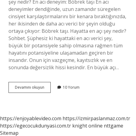
şey nedir? En acı deneyim: Böbrek taşı En acı
deneyimler dendiğinde, uzun zamandır süregelen
cinsiyet karşılaştırmalarını bir kenara bıraktığınızda,
her ikisinden de daha acı verici bir şeyin olduğu
ortaya çıkıyor: Böbrek taşı. Hayatta en açı şey nedir?
Sohbet. Şüphesiz ki hayattaki en acı verici şey,
büyük bir potansiyele sahip olmasına rağmen tüm
hayatını potansiyeline ulaşamadan geçiren bir
insandır. Onun için vazgeçme, kayıtsızlık ve en
sonunda değersizlik hissi kesindir. En büyük açı…
Hayattaki
Devamını okuyun
10 Yorum
En
Büyük
Açı
Nedir
https://enjoyablevideo.com
https://izmirpaslanmaz.com.tr
https://egecocukdunyasi.com.tr
knight online
nttgame
Sitemap