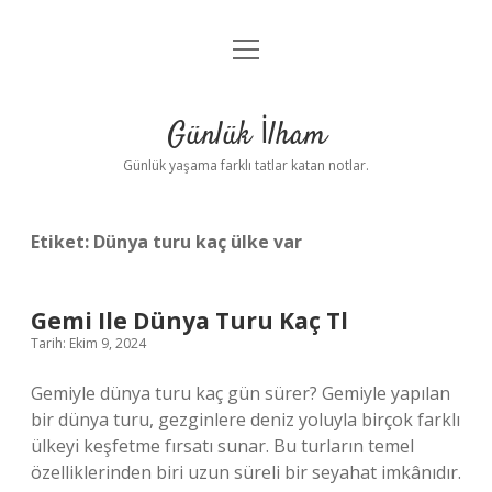
menüyü
Anasayfa
aç
Gizlilik Politikası
Günlük İlham
Yasal Uyarı
Günlük yaşama farklı tatlar katan notlar.
Hakkımızda
Etiket:
Dünya turu kaç ülke var
Gemi Ile Dünya Turu Kaç Tl
Tarih: Ekim 9, 2024
Gemiyle dünya turu kaç gün sürer? Gemiyle yapılan
bir dünya turu, gezginlere deniz yoluyla birçok farklı
ülkeyi keşfetme fırsatı sunar. Bu turların temel
özelliklerinden biri uzun süreli bir seyahat imkânıdır.