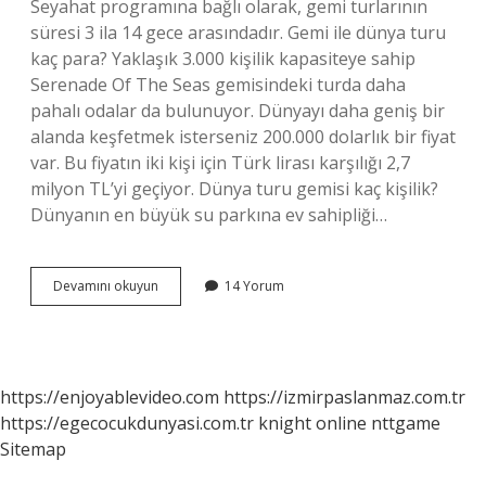
Seyahat programına bağlı olarak, gemi turlarının
süresi 3 ila 14 gece arasındadır. Gemi ile dünya turu
kaç para? Yaklaşık 3.000 kişilik kapasiteye sahip
Serenade Of The Seas gemisindeki turda daha
pahalı odalar da bulunuyor. Dünyayı daha geniş bir
alanda keşfetmek isterseniz 200.000 dolarlık bir fiyat
var. Bu fiyatın iki kişi için Türk lirası karşılığı 2,7
milyon TL’yi geçiyor. Dünya turu gemisi kaç kişilik?
Dünyanın en büyük su parkına ev sahipliği…
Gemi
Devamını okuyun
14 Yorum
Ile
Dünya
Turu
Kaç
Tl
https://enjoyablevideo.com
https://izmirpaslanmaz.com.tr
https://egecocukdunyasi.com.tr
knight online
nttgame
Sitemap