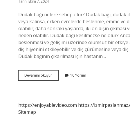
Tarih: Ekim 7, 2024
Dudak bağı nelere sebep olur? Dudak bağı, dudak ile
veya kalınsa, erken evrelerde beslenme, emme ve du
olabilir; daha sonraki yaşlarda, iki ön dişin çıkması 
neden olabilir. Dudak bağı kesilmezse ne olur? Anc
beslenmesi ve gelişimi üzerinde olumsuz bir etkiye s
diş hijyenini etkileyebilir ve diş çürümesine veya diş 
Dudak bağının çıkarılması için hastanın…
Dudak
Devamını okuyun
10 Yorum
Bağı
Konuşmaya
Engel
Olur
Mu
https://enjoyablevideo.com
https://izmirpaslanmaz.
Sitemap