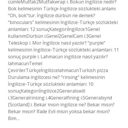
cümleMutfak2Mutfakwrap i. Bokun İngilizce nedir?
Bok kelimesinin Türkçe-İngilizce sözlükteki anlamı
“Oh, bok”tur. İngilizce dürbün ne demek?
“binoculars” kelimesinin İngilizce-Türkçe sözlükteki
anlamları: 12 sonuçKategoriİngilizce1Genel
kullanımDürbün i.Genel2GenelCam i.3Genel
Teleskop i. Mor İngilizce nasıl yazılır? “purple”
kelimesinin İngilizce-Türkçe sözlükteki anlamları: 11
sonuç purple i. Lahmacun ingilizce nasıl yazılır?
lahmacunTemel
ÇevirilerTürkçeİngilizcelahmacunTurkish pizza
Durulama ingilizcesi ne? “rinsing” kelimesinin
İngilizce-Türkçe sözlükteki anlamları: 10
sonuçKategoriİngilizce2Generalswill
i.3Generalrinsing i.4Generalfining i.5Generalsynd
[Scotland] i. Bekar mısın ingilizce ne? Bekar mısın?
Bekar mısın? İfade Evli misin yoksa bekar mısın?
Bim…