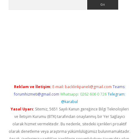
Arama
iabella
Reklam ve İletişim:
E-mail:
backlinkpaneli@gmail.com
Teams:
forumhizmeti@gmail.com
Whatsapp: 0262 606 0 726
Telegram:
@karabul
Yasal Uyarı:
Sitemiz, 5651 Sayılı Kanun gereğince Bilgi Teknolojileri
ve İletişim Kurumu (BTK) tarafından onaylanmış bir Yer Sağlayıcı
olarak hizmet vermektedir. Bu nedenle, sitedeki içerikleri proaktif
olarak denetleme veya araştırma yükümlülüğümüz bulunmamaktadır.
Ancak, üyelerimiz yazdıkları içeriklerin sorumluluğunu taşımakta olup,