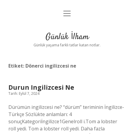
menüyü
Anasayfa
aç
Gizlilik Politikası
Günlük İlham
Yasal Uyarı
Günlük yaşama farklı tatlar katan notlar.
Hakkımızda
Etiket:
Dönerci ingilizcesi ne
Durun Ingilizcesi Ne
Tarih: Eylül 7, 2024
Dürümün ingilizcesi ne? “dürüm” teriminin İngilizce-
Türkçe Sözlükte anlamları: 4
sonuçKategoriİngilizce1Genelroll i.Tom a lobster
roll yedi. Tom a lobster roll yedi. Daha fazla