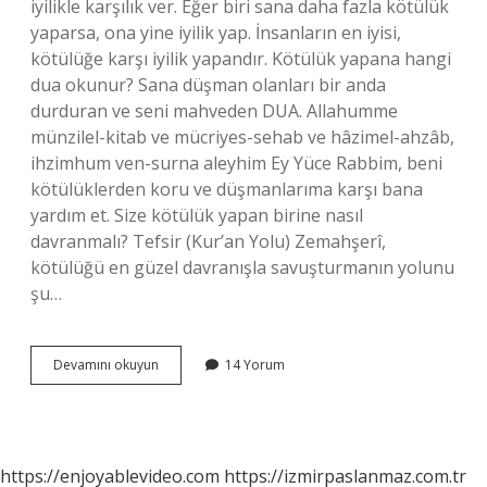
iyilikle karşılık ver. Eğer biri sana daha fazla kötülük
yaparsa, ona yine iyilik yap. İnsanların en iyisi,
kötülüğe karşı iyilik yapandır. Kötülük yapana hangi
dua okunur? Sana düşman olanları bir anda
durduran ve seni mahveden DUA. Allahumme
münzilel-kitab ve mücriyes-sehab ve hâzimel-ahzâb,
ihzimhum ven-surna aleyhim Ey Yüce Rabbim, beni
kötülüklerden koru ve düşmanlarıma karşı bana
yardım et. Size kötülük yapan birine nasıl
davranmalı? Tefsir (Kur’an Yolu) Zemahşerî,
kötülüğü en güzel davranışla savuşturmanın yolunu
şu…
Bizi
Devamını okuyun
14 Yorum
Üzen
Insanlara
Nasıl
Davranmalıyız
Dini
https://enjoyablevideo.com
https://izmirpaslanmaz.com.tr