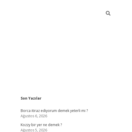
Sidebar
Son Yazılar
piabella
Borca itiraz ediyorum demek yeterli mi ?
Ağustos 6, 2026
Kozzy bir yer ne demek ?
Ağustos 5, 2026