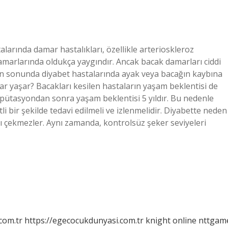
larında damar hastalıkları, özellikle arterioskleroz
amarlarında oldukça yaygındır. Ancak bacak damarları ciddi
 en sonunda diyabet hastalarında ayak veya bacağın kaybına
dar yaşar? Bacakları kesilen hastaların yaşam beklentisi de
ampütasyondan sonra yaşam beklentisi 5 yıldır. Bu nedenle
li bir şekilde tedavi edilmeli ve izlenmelidir. Diyabette neden
rı çekmezler. Aynı zamanda, kontrolsüz şeker seviyeleri
com.tr
https://egecocukdunyasi.com.tr
knight online
nttgam