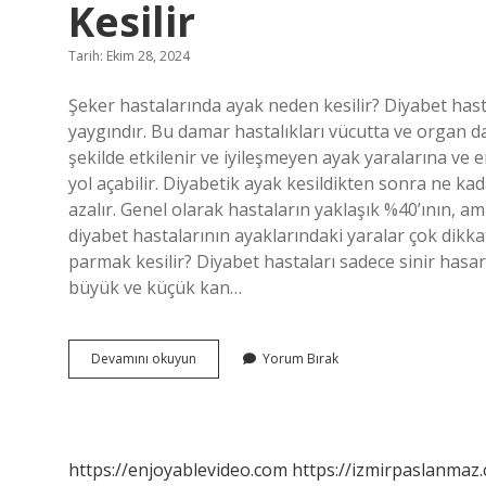
Kesilir
Tarih: Ekim 28, 2024
Şeker hastalarında ayak neden kesilir? Diyabet hasta
yaygındır. Bu damar hastalıkları vücutta ve organ d
şekilde etkilenir ve iyileşmeyen ayak yaralarına ve
yol açabilir. Diyabetik ayak kesildikten sonra ne ka
azalır. Genel olarak hastaların yaklaşık %40’ının, 
diyabet hastalarının ayaklarındaki yaralar çok dikkat
parmak kesilir? Diyabet hastaları sadece sinir hasa
büyük ve küçük kan…
Şeker
Devamını okuyun
Yorum Bırak
Hastalarının
Ayak
Parmakları
Neden
Kesilir
https://enjoyablevideo.com
https://izmirpaslanmaz.